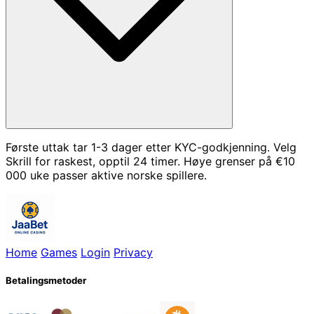
Første uttak tar 1-3 dager etter KYC-godkjenning. Velg
Skrill for raskest, opptil 24 timer. Høye grenser på €10
000 uke passer aktive norske spillere.
Home
Games
Login
Privacy
Betalingsmetoder