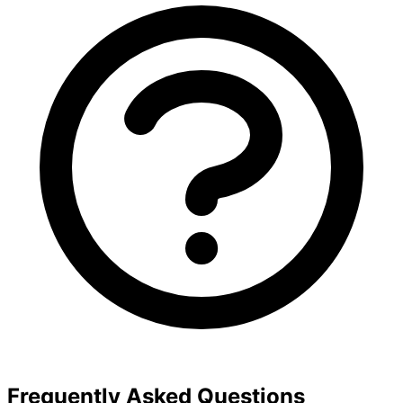
Frequently Asked Questions