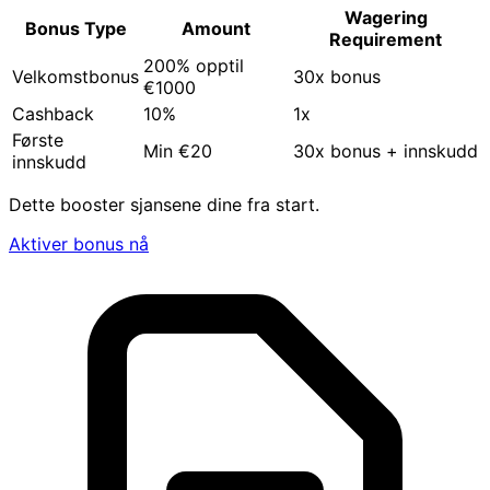
Wagering
Bonus Type
Amount
Requirement
200% opptil
Velkomstbonus
30x bonus
€1000
Cashback
10%
1x
Første
Min €20
30x bonus + innskudd
innskudd
Dette booster sjansene dine fra start.
Aktiver bonus nå