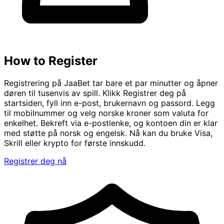
How to Register
Registrering på JaaBet tar bare et par minutter og åpner
døren til tusenvis av spill. Klikk Registrer deg på
startsiden, fyll inn e-post, brukernavn og passord. Legg
til mobilnummer og velg norske kroner som valuta for
enkelhet. Bekreft via e-postlenke, og kontoen din er klar
med støtte på norsk og engelsk. Nå kan du bruke Visa,
Skrill eller krypto for første innskudd.
Registrer deg nå