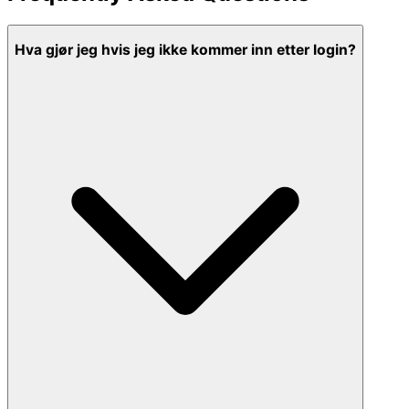
Hva gjør jeg hvis jeg ikke kommer inn etter login?