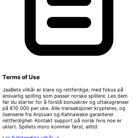
Terms of Use
JaaBets vilkår er klare og rettferdige, med fokus på
ansvarlig spilling som passer norske spillere. Les dem
før du starter for å forstå bonuskrav og uttaksgrenser
på €10 000 per uke. Alle transaksjoner krypteres, og
lisensene fra Anjouan og Kahnawake garanterer
rettferdighet. Kontakt support på norsk hvis noe er
uklart. Spillets moro kommer først, alltid.
Les fullstendige vilkår →